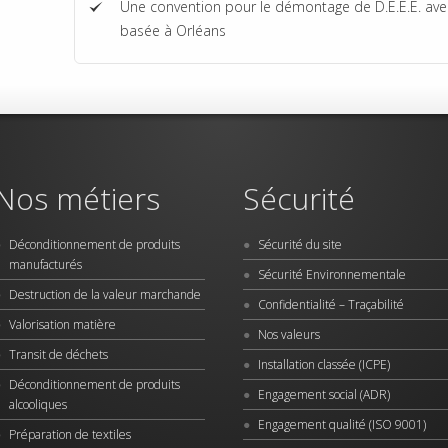
Une convention pour le démontage de D.E.E.E. avec 
basée à Orléans
Nos métiers
Sécurité
Déconditionnement de produits
Sécurité du site
manufacturés
Sécurité Environnementale
Destruction de la valeur marchande
Confidentialité – Traçabilité
Valorisation matière
Nos valeurs
Transit de déchets
Installation classée (ICPE)
Déconditionnement de produits
Engagement social (ADR)
alcooliques
Engagement qualité (ISO 9001)
Préparation de textiles