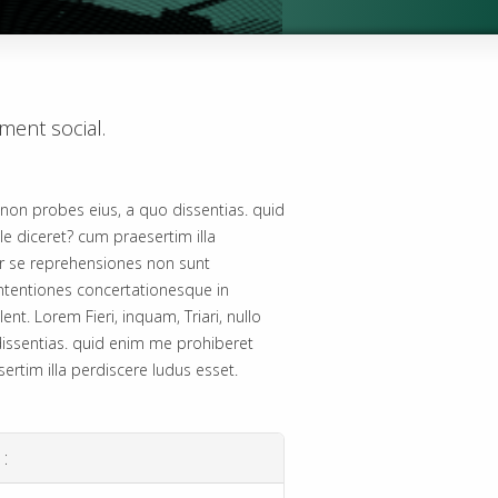
ment social.
id non probes eius, a quo dissentias. quid
e diceret? cum praesertim illa
r se reprehensiones non sunt
ntentiones concertationesque in
nt. Lorem Fieri, inquam, Triari, nullo
dissentias. quid enim me prohiberet
ertim illa perdiscere ludus esset.
 :