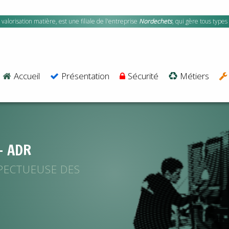
valorisation matière, est une filiale de l'entreprise
Nordechets
, qui gère tous types
Accueil
Présentation
Sécurité
Métiers
- ADR
PECTUEUSE DES