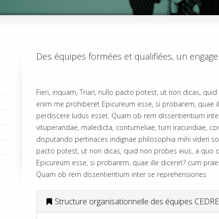
Des équipes formées et qualifiées, un engage
Fieri, inquam, Triari, nullo pacto potest, ut non dicas, qu
enim me prohiberet Epicureum esse, si probarem, quae ill
perdiscere ludus esset. Quam ob rem dissentientium inte
vituperandae, maledicta, contumeliae, tum iracundiae, co
disputando pertinaces indignae philosophia mihi videri sole
pacto potest, ut non dicas, quid non probes eius, a quo 
Epicureum esse, si probarem, quae ille diceret? cum praes
Quam ob rem dissentientium inter se reprehensiones
Structure organisationnelle des équipes CEDRE