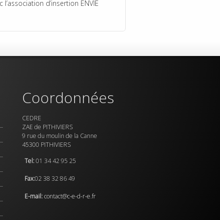
l’association d’insertion ENVIE
Coordonnées
CEDRE
ZAE de PITHIVIERS
9 rue du moulin de la Canne
45300 PITHIVIERS
Tel:
01 34 42 95 25
Fax:
02 38 32 86 49
E-mail:
contact@c-e-d-r-e.fr