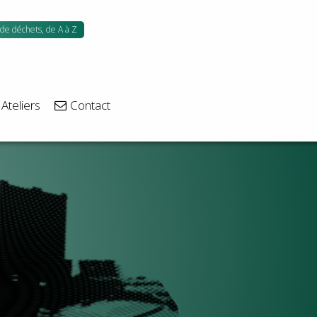
 de déchets, de A à Z
Ateliers
Contact