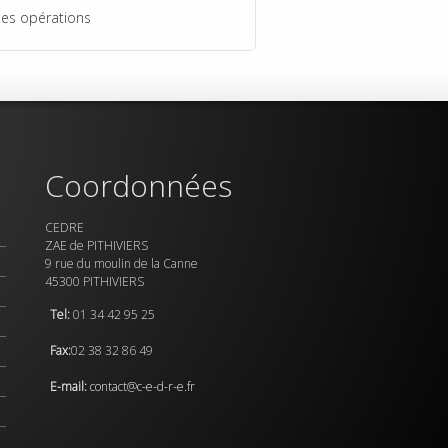
des opérations
Coordonnées
CEDRE
ZAE de PITHIVIERS
9 rue du moulin de la Canne
45300 PITHIVIERS
Tel:
01 34 42 95 25
Fax:
02 38 32 86 49
E-mail:
contact@c-e-d-r-e.fr