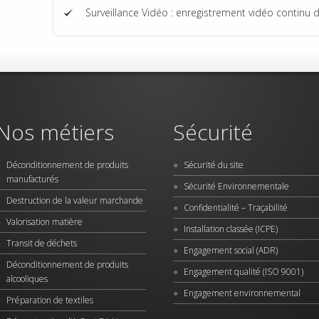
Surveillance Vidéo : enregistrement vidéo continu 
Nos métiers
Sécurité
Déconditionnement de produits
Sécurité du site
manufacturés
Sécurité Environnementale
Destruction de la valeur marchande
Confidentialité – Traçabilité
Valorisation matière
Installation classée (ICPE)
Transit de déchets
Engagement social (ADR)
Déconditionnement de produits
Engagement qualité (ISO 9001)
alcooliques
Engagement environnemental
Préparation de textiles