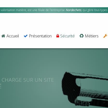
valorisation matière, est une filiale de l'entreprise
Nordechets
, qui gère tous types
Accueil
Présentation
Sécurité
Métiers
N CHARGE SUR UN SITE
É