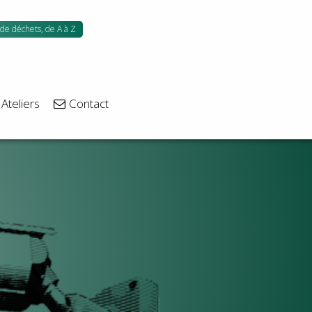
 de déchets, de A à Z
Ateliers
Contact